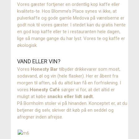
Vores gæster fortjener en ordentlig kop kaffe eller
kvalitets-te. Hos Blomme’s Place synes vi ikke, at
pulverkaffe og gode gamle Medova på værelserne er
godt nok til vores gæster. I stedet kan du gratis hente
en god kop kaffe eller te i restauranten hele dagen,
lige så mange gange du har lyst. Vores te og kaffe er
økologisk.
VAND ELLER VIN?
Vores
Honesty Bar
tilbyder drikkevarer som most,
sodavand, øl og vin (hele flasker). Her er åbent fra
morgen til aften, så du altid kan få en forfriskning. I
vores
Honesty Café
sørger vi for, at det altid er
muligt at købe
snacks eller lidt sødt.
På Bornholm stoler vi på hinanden. Konceptet er, at du
betjener dig selv, skriver dit køb på en seddel og
afregner inden afrejse.