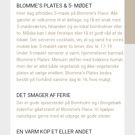
BLOMME'S PLATES & 5- MØDET
Priser
Hver dag afholdes 5-møde på Blomme's Place. Alle
gæster er velkomne til at deltage, og få en snak med
Grupperejser
5-mødeværten, hinanden og en lokal bornholmer eller
to. Måske kan I dele ferietips eller få et godt råd af de
Fester og fejringer
lokale. Der serveres cocktails, vin, øl og vand fra vores
mobile bar. 5-mødet varer to timer, dvs. kl. 17-19.
Under 5-mødet serverer vi varm, hjemmelavet barmad:
Blomme's Plates. Menuen skifter med kokkens humør,
men der er altid både vegetarisk og ikke-vegetariske
plates at vælge imellem. Blomme's Plates bedes
bestilt på forhånd samme dag kl. 16, hvis muligt.
DET SMAGER AF FERIE
Der er gode spisesteder på Bornholm og i Snogebæk
indenfor gåafstand af Blomme’s Place. Vi hjælper
naturligvis gerne med at udpege de gode steder.
EN VARM KOP ET ELLER ANDET