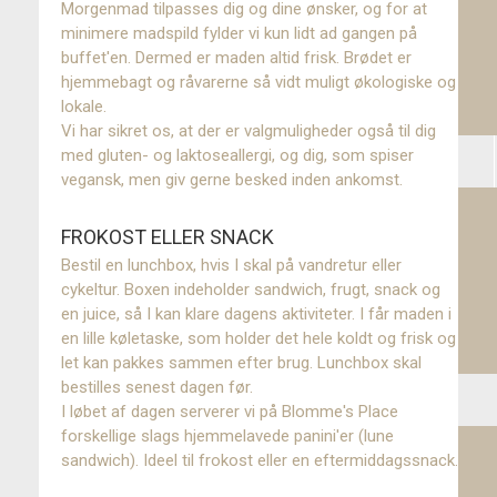
Morgenmad tilpasses dig og dine ønsker, og for at
Fri- og hjerterum
minimere madspild fylder vi kun lidt ad gangen på
buffet'en. Dermed er maden altid frisk. Brødet er
Mad og drikke
hjemmebagt og råvarerne så vidt muligt økologiske og
lokale.
Retreats
Vi har sikret os, at der er valgmuligheder også til dig
med gluten- og laktoseallergi, og dig, som spiser
BLOMME'SOCIAL
vegansk, men giv gerne besked inden ankomst.
Fællesskab og samvær
FROKOST ELLER SNACK
Værtsskab
Bestil en lunchbox, hvis I skal på vandretur eller
cykeltur. Boxen indeholder sandwich, frugt, snack og
Grønt hjerte
en juice, så I kan klare dagens aktiviteter. I får maden i
en lille køletaske, som holder det hele koldt og frisk og
Gode grønne oplevelser
let kan pakkes sammen efter brug. Lunchbox skal
bestilles senest dagen før.
PRAKTIK
I løbet af dagen serverer vi på Blomme's Place
forskellige slags hjemmelavede panini'er (lune
Hotel for voksne
sandwich). Ideel til frokost eller en eftermiddagssnack.
Beliggenhed