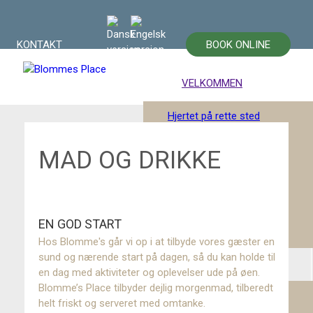
KONTAKT
BOOK ONLINE
VELKOMMEN
Hjertet på rette sted
Hvem er blommerne?
MAD OG DRIKKE
God Blomme-stil
Retreats & Events
EN GOD START
Testamonials
Hos Blomme's går vi op i at tilbyde vores gæster en
sund og nærende start på dagen, så du kan holde til
HOTELLET
en dag med aktiviteter og oplevelser ude på øen.
Blomme’s Place tilbyder dejlig morgenmad, tilberedt
Værelser
helt friskt og serveret med omtanke.